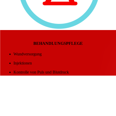
BEHANDLUNGSPFLEGE
Wundversorgung
Injektionen
Kontrolle von Puls und Blutdruck
Blutzuckerüberwachung
Katheter legen, wechseln und pflegen
Verbände anlegen und wechseln
Kompressionsstrümpfe an- und ausziehen